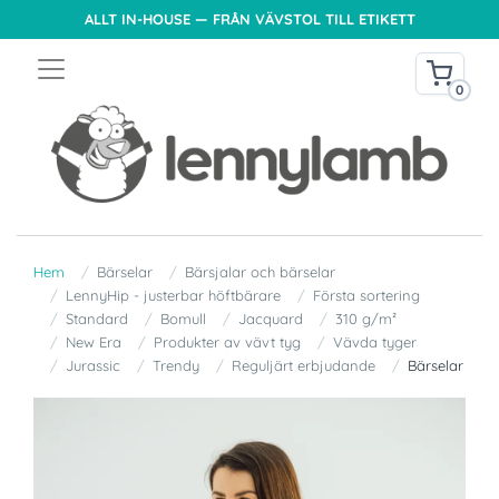
ALLT IN-HOUSE — FRÅN VÄVSTOL TILL ETIKETT
0
Hem
Bärselar
Bärsjalar och bärselar
LennyHip - justerbar höftbärare
Första sortering
Standard
Bomull
Jacquard
310 g/m²
New Era
Produkter av vävt tyg
Vävda tyger
Jurassic
Trendy
Reguljärt erbjudande
Bärselar