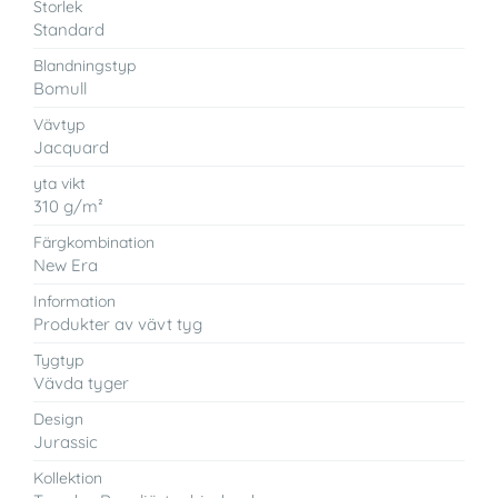
Storlek
Standard
Blandningstyp
Bomull
Vävtyp
Jacquard
yta vikt
310 g/m²
Färgkombination
New Era
Information
Produkter av vävt tyg
Tygtyp
Vävda tyger
Design
Jurassic
Kollektion