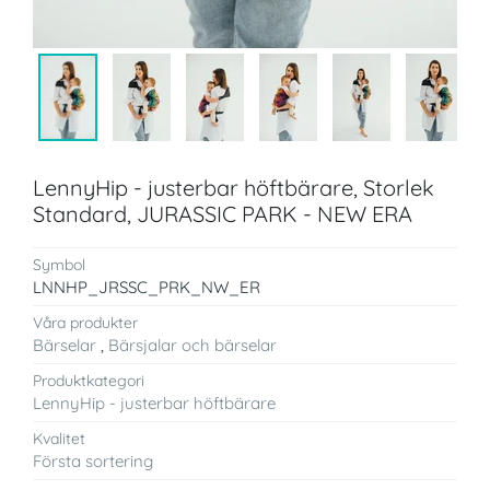
LennyHip - justerbar höftbärare, Storlek
Standard, JURASSIC PARK - NEW ERA
Symbol
LNNHP_JRSSC_PRK_NW_ER
Våra produkter
Bärselar
,
Bärsjalar och bärselar
Produktkategori
LennyHip - justerbar höftbärare
Kvalitet
Första sortering