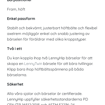
Fram, höft
Enkel passform
Stabilt och bekvämt, justerbart höftbälte och flexibel
axelrem möjliggör enkel och snabb justering av
bärselen för föräldrar med olika kroppstyper.
Två i ett
Du kan koppla ihop två LennyHip bärselar för att
skapa en
LennyTwin
bärsele för att bära tvillingar.
Klipp bara ihop höftbältsspännena på båda
bärselarna.
Säkerhet
Alla våra sjalar och bärselar är certifierade.
LennyHip uppfyller säkerhetsstandarderna PD
CEN/TR 16512:2015 och ASTM F2236-24.