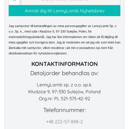
Jag samtycker till behandlingen av mina personuppgifter av LennyLamb Sp. z
o.o. Sp. k., med säte i Kłudzice 9, 97-330 Sulejów, Polen, för
marknadsföringsändamål. Jag har läst informationen om rätten att få tillgång till
mina uppgifter och korrigera dem. Jag är medveten om att jag när som helst kan
återkalla mitt samtycke, vilket resulterar i att min e-postadress tas bort från
distributionslistan för nyhetsbrevstjänsten.
KONTAKTINFORMATION
Detaljorder behandlas av:
LennyLamb sp. z o.o. sp.k.
Kłudzice 9, 97-330 Sulejów, Poland
Org.nr: PL 521-375-42-92
Telefonnummer:
+48 222-57-888-2