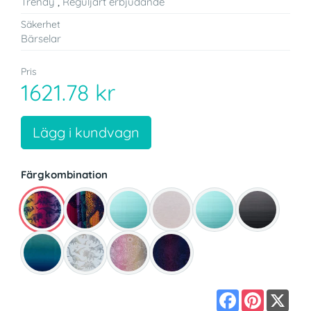
Trendy
,
Reguljärt erbjudande
Säkerhet
Bärselar
Pris
1621.78 kr
Lägg i kundvagn
Färgkombination
Facebook
Pinterest
X