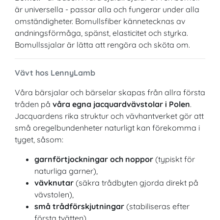
är universella - passar alla och fungerar under alla
omständigheter. Bomullsfiber kännetecknas av
andningsförmåga, spänst, elasticitet och styrka.
Bomullssjalar är lätta att rengöra och sköta om.
Vävt hos LennyLamb
Våra bärsjalar och bärselar skapas från allra första
tråden på
våra egna jacquardvävstolar i Polen
.
Jacquardens rika struktur och vävhantverket gör att
små oregelbundenheter naturligt kan förekomma i
tyget, såsom:
garnförtjockningar och noppor
(typiskt för
naturliga garner),
vävknutar
(säkra trådbyten gjorda direkt på
vävstolen),
små trådförskjutningar
(stabiliseras efter
första tvätten).