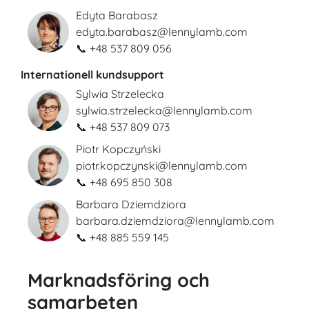
Edyta Barabasz
edyta.barabasz@lennylamb.com
📞 +48 537 809 056
Internationell kundsupport
Sylwia Strzelecka
sylwia.strzelecka@lennylamb.com
📞 +48 537 809 073
Piotr Kopczyński
piotr.kopczynski@lennylamb.com
📞 +48 695 850 308
Barbara Dziemdziora
barbara.dziemdziora@lennylamb.com
📞 +48 885 559 145
Marknadsföring och
samarbeten