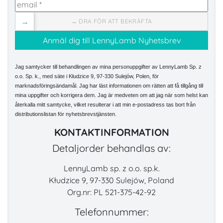
→
→ DRA FÖR ATT BEKRÄFTA
Jag samtycker till behandlingen av mina personuppgifter av LennyLamb Sp. z
o.o. Sp. k., med säte i Kłudzice 9, 97-330 Sulejów, Polen, för
marknadsföringsändamål. Jag har läst informationen om rätten att få tillgång till
mina uppgifter och korrigera dem. Jag är medveten om att jag när som helst kan
återkalla mitt samtycke, vilket resulterar i att min e-postadress tas bort från
distributionslistan för nyhetsbrevstjänsten.
KONTAKTINFORMATION
Detaljorder behandlas av:
LennyLamb sp. z o.o. sp.k.
Kłudzice 9, 97-330 Sulejów, Poland
Org.nr: PL 521-375-42-92
Telefonnummer: