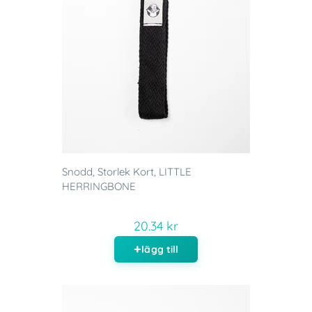
Snodd, Storlek Kort, LITTLE
HERRINGBONE
20.34 kr
lägg till