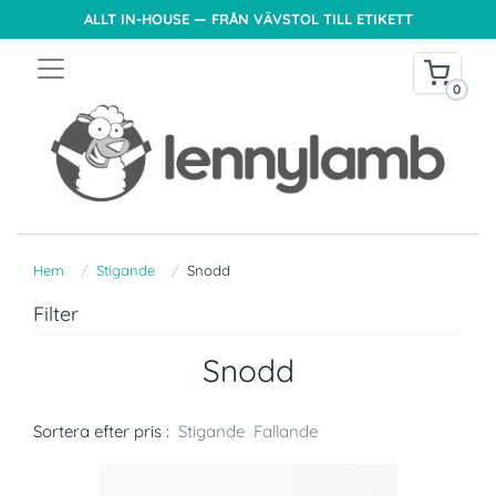
ALLT IN-HOUSE — FRÅN VÄVSTOL TILL ETIKETT
0
Hem
Stigande
Snodd
Filter
Snodd
Sortera efter pris :
Stigande
Fallande