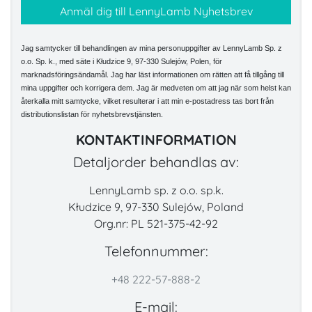
Jag samtycker till behandlingen av mina personuppgifter av LennyLamb Sp. z
o.o. Sp. k., med säte i Kłudzice 9, 97-330 Sulejów, Polen, för
marknadsföringsändamål. Jag har läst informationen om rätten att få tillgång till
mina uppgifter och korrigera dem. Jag är medveten om att jag när som helst kan
återkalla mitt samtycke, vilket resulterar i att min e-postadress tas bort från
distributionslistan för nyhetsbrevstjänsten.
KONTAKTINFORMATION
Detaljorder behandlas av:
LennyLamb sp. z o.o. sp.k.
Kłudzice 9, 97-330 Sulejów, Poland
Org.nr: PL 521-375-42-92
Telefonnummer:
+48 222-57-888-2
E-mail: