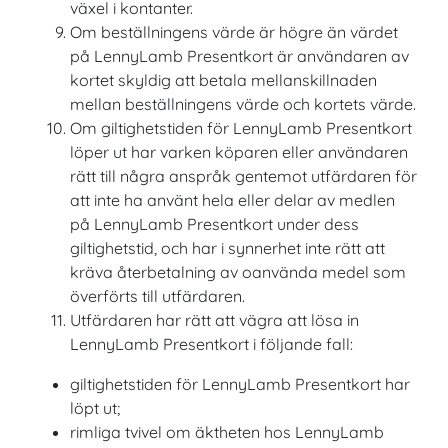
växel i kontanter.
Om beställningens värde är högre än värdet
på LennyLamb Presentkort är användaren av
kortet skyldig att betala mellanskillnaden
mellan beställningens värde och kortets värde.
Om giltighetstiden för LennyLamb Presentkort
löper ut har varken köparen eller användaren
rätt till några anspråk gentemot utfärdaren för
att inte ha använt hela eller delar av medlen
på LennyLamb Presentkort under dess
giltighetstid, och har i synnerhet inte rätt att
kräva återbetalning av oanvända medel som
överförts till utfärdaren.
Utfärdaren har rätt att vägra att lösa in
LennyLamb Presentkort i följande fall:
giltighetstiden för LennyLamb Presentkort har
löpt ut;
rimliga tvivel om äktheten hos LennyLamb