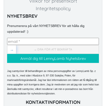
Villkor för presentkort
Integritetspolicy
NYHETSBREV
Prenumerera på vårt NYHETSBREV för att hålla dig
uppdaterad! :)
→
→ DRA FÖR ATT BEKRÄFTA
Jag samtycker till behandlingen av mina personuppgifter av LennyLamb Sp. z
o.o. Sp. k., med säte i Kłudzice 9, 97-330 Sulejów, Polen, för
marknadsföringsändamål. Jag har läst informationen om rätten att få tillgång till
mina uppgifter och korrigera dem. Jag är medveten om att jag när som helst kan
återkalla mitt samtycke, vilket resulterar i att min e-postadress tas bort från
distributionslistan för nyhetsbrevstjänsten.
KONTAKTINFORMATION