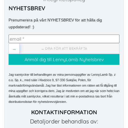
NYHETSBREV
Prenumerera på vårt NYHETSBREV för att hålla dig
uppdaterad! :)
→
→ DRA FÖR ATT BEKRÄFTA
Jag samtycker till behandlingen av mina personuppgifter av LennyLamb Sp. z
o.o. Sp. k., med säte i Kłudzice 9, 97-330 Sulejów, Polen, för
marknadsföringsändamål. Jag har läst informationen om rätten att få tillgång till
mina uppgifter och korrigera dem. Jag är medveten om att jag när som helst kan
återkalla mitt samtycke, vilket resulterar i att min e-postadress tas bort från
distributionslistan för nyhetsbrevstjänsten.
KONTAKTINFORMATION
Detaljorder behandlas av: