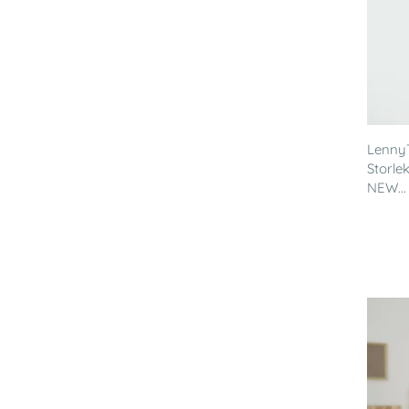
LennyT
Storle
NEW...