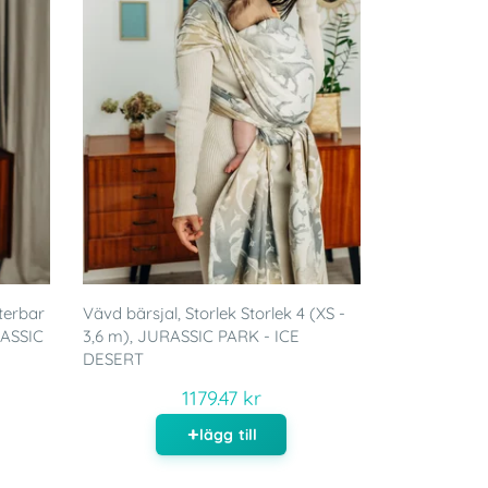
terbar
Vävd bärsjal, Storlek Storlek 4 (XS -
RASSIC
3,6 m), JURASSIC PARK - ICE
DESERT
1179.47 kr
lägg till