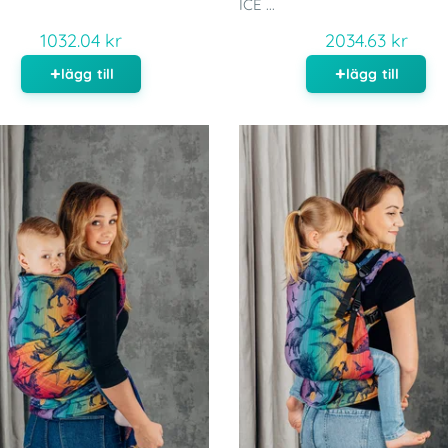
ICE ...
1032.04 kr
2034.63 kr
lägg till
lägg till