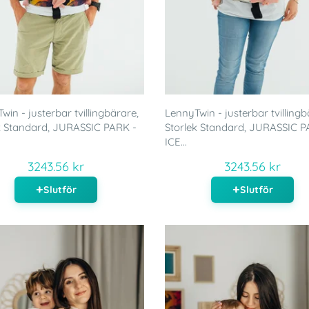
win - justerbar tvillingbärare,
LennyTwin - justerbar tvillingb
k Standard, JURASSIC PARK -
Storlek Standard, JURASSIC P
ICE...
3243.56 kr
3243.56 kr
Slutför
Slutför