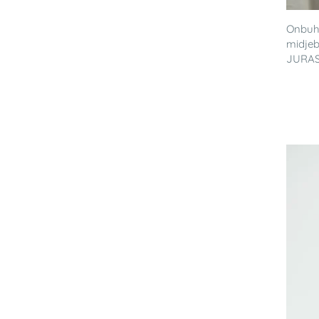
Onbuhi
midjeb
JURASS