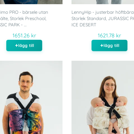
mo PRO - bärsele utan
LennyHip - justerbar höftbära
älte, Storlek Preschool,
Storlek Standard, JURASSIC P
IC PARK - ...
ICE DESERT
1651.26 kr
1621.78 kr
lägg till
lägg till