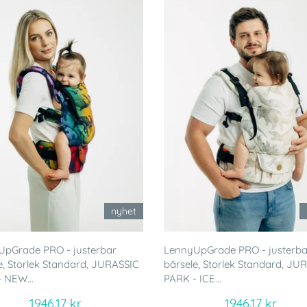
nyhet
UpGrade PRO - justerbar
LennyUpGrade PRO - justerba
e, Storlek Standard, JURASSIC
bärsele, Storlek Standard, JU
 NEW...
PARK - ICE...
1946.17 kr
1946.17 kr