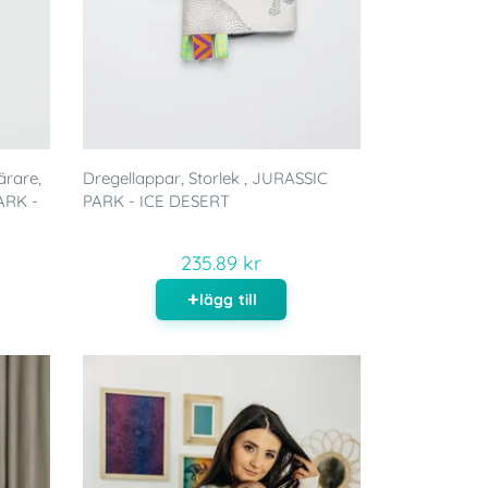
ärare,
Dregellappar, Storlek , JURASSIC
ARK -
PARK - ICE DESERT
235.89 kr
lägg till