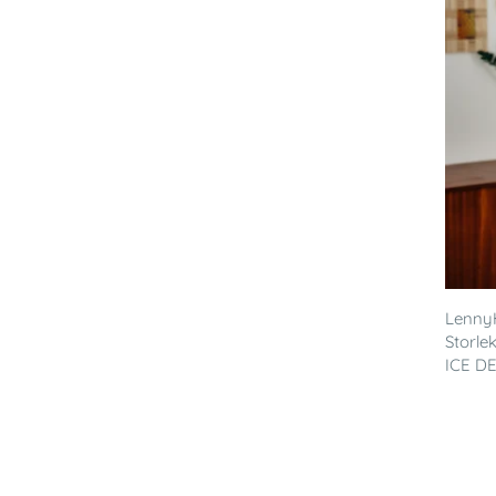
LennyH
Storle
ICE DE.