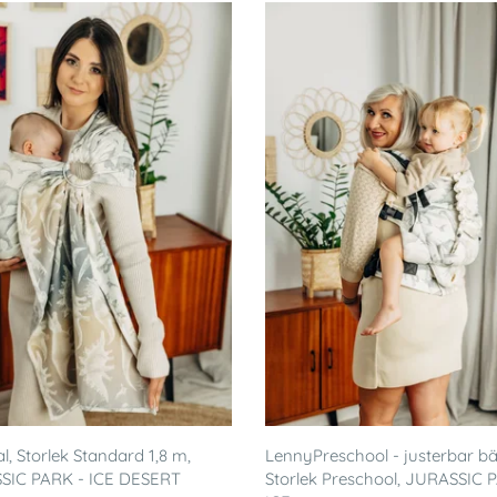
al, Storlek Standard 1,8 m,
LennyPreschool - justerbar bä
SIC PARK - ICE DESERT
Storlek Preschool, JURASSIC 