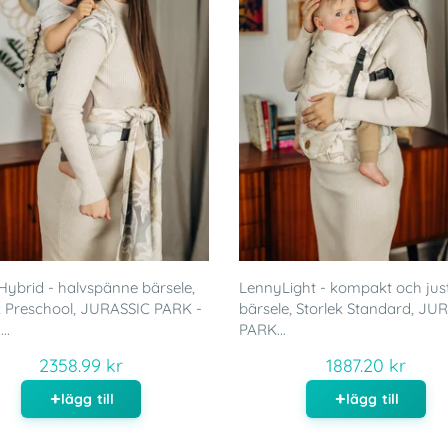
ybrid - halvspänne bärsele,
LennyLight - kompakt och jus
k Preschool, JURASSIC PARK -
bärsele, Storlek Standard, JU
..
PARK...
2358.99 kr
1887.20 kr
lägg till
lägg till