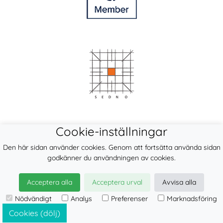
Cookie-inställningar
Den här sidan använder cookies. Genom att fortsätta använda sidan
godkänner du användningen av cookies.
Acceptera alla
Acceptera urval
Avvisa alla
Nödvändigt
Analys
Preferenser
Marknadsföring
© 2026
LennyLamb sp. z o.o. sp.k.
·
mei-tai
tillverkare ·
Cookies (dölj)