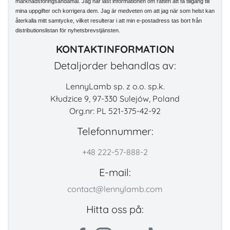
marknadsföringsändamål. Jag har läst informationen om rätten att få tillgång till
mina uppgifter och korrigera dem. Jag är medveten om att jag när som helst kan
återkalla mitt samtycke, vilket resulterar i att min e-postadress tas bort från
distributionslistan för nyhetsbrevstjänsten.
KONTAKTINFORMATION
Detaljorder behandlas av:
LennyLamb sp. z o.o. sp.k.
Kłudzice 9, 97-330 Sulejów, Poland
Org.nr: PL 521-375-42-92
Telefonnummer:
+48 222-57-888-2
E-mail:
contact@lennylamb.com
Hitta oss på: