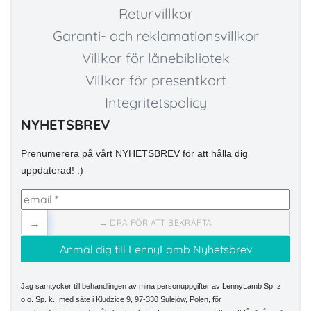
Returvillkor
Garanti- och reklamationsvillkor
Villkor för lånebibliotek
Villkor för presentkort
Integritetspolicy
NYHETSBREV
Prenumerera på vårt NYHETSBREV för att hålla dig
uppdaterad! :)
→
→ DRA FÖR ATT BEKRÄFTA
Jag samtycker till behandlingen av mina personuppgifter av LennyLamb Sp. z
o.o. Sp. k., med säte i Kłudzice 9, 97-330 Sulejów, Polen, för