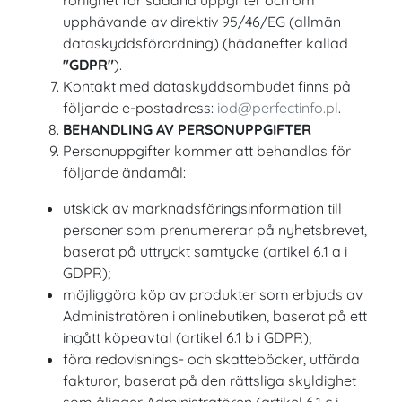
rörlighet för sådana uppgifter och om
upphävande av direktiv 95/46/EG (allmän
dataskyddsförordning) (hädanefter kallad
"GDPR"
).
Kontakt med dataskyddsombudet finns på
följande e-postadress:
iod@perfectinfo.pl
.
BEHANDLING AV PERSONUPPGIFTER
Personuppgifter kommer att behandlas för
följande ändamål:
utskick av marknadsföringsinformation till
personer som prenumererar på nyhetsbrevet,
baserat på uttryckt samtycke (artikel 6.1 a i
GDPR);
möjliggöra köp av produkter som erbjuds av
Administratören i onlinebutiken, baserat på ett
ingått köpeavtal (artikel 6.1 b i GDPR);
föra redovisnings- och skatteböcker, utfärda
fakturor, baserat på den rättsliga skyldighet