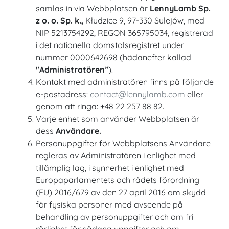
samlas in via Webbplatsen är
LennyLamb Sp.
z o. o. Sp. k.,
Kłudzice 9, 97-330 Sulejów, med
NIP 5213754292, REGON 365795034, registrerad
i det nationella domstolsregistret under
nummer 0000642698 (hädanefter kallad
"Administratören”
).
Kontakt med administratören finns på följande
e-postadress:
contact@lennylamb.com
eller
genom att ringa: +48 22 257 88 82.
Varje enhet som använder Webbplatsen är
dess
Användare.
Personuppgifter för Webbplatsens Användare
regleras av Administratören i enlighet med
tillämplig lag, i synnerhet i enlighet med
Europaparlamentets och rådets förordning
(EU) 2016/679 av den 27 april 2016 om skydd
för fysiska personer med avseende på
behandling av personuppgifter och om fri