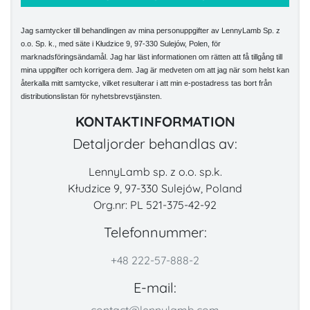
Jag samtycker till behandlingen av mina personuppgifter av LennyLamb Sp. z
o.o. Sp. k., med säte i Kłudzice 9, 97-330 Sulejów, Polen, för
marknadsföringsändamål. Jag har läst informationen om rätten att få tillgång till
mina uppgifter och korrigera dem. Jag är medveten om att jag när som helst kan
återkalla mitt samtycke, vilket resulterar i att min e-postadress tas bort från
distributionslistan för nyhetsbrevstjänsten.
KONTAKTINFORMATION
Detaljorder behandlas av:
LennyLamb sp. z o.o. sp.k.
Kłudzice 9, 97-330 Sulejów, Poland
Org.nr: PL 521-375-42-92
Telefonnummer:
+48 222-57-888-2
E-mail: