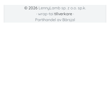
© 2026
LennyLamb sp. z o.o. sp.k.
·
wrap-tai
tillverkare ·
Partihandel av Bärsjal