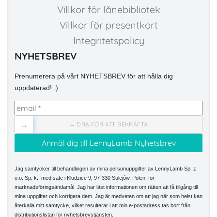
Villkor för lånebibliotek
Villkor för presentkort
Integritetspolicy
NYHETSBREV
Prenumerera på vårt NYHETSBREV för att hålla dig
uppdaterad! :)
→
→ DRA FÖR ATT BEKRÄFTA
Jag samtycker till behandlingen av mina personuppgifter av LennyLamb Sp. z
o.o. Sp. k., med säte i Kłudzice 9, 97-330 Sulejów, Polen, för
marknadsföringsändamål. Jag har läst informationen om rätten att få tillgång till
mina uppgifter och korrigera dem. Jag är medveten om att jag när som helst kan
återkalla mitt samtycke, vilket resulterar i att min e-postadress tas bort från
distributionslistan för nyhetsbrevstjänsten.