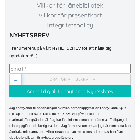
Villkor för lånebibliotek
Villkor för presentkort
Integritetspolicy
NYHETSBREV
Prenumerera på vårt NYHETSBREV för att hålla dig
uppdaterad! :)
→
→ DRA FÖR ATT BEKRÄFTA
Jag samtycker till behandlingen av mina personuppgifter av LennyLamb Sp. z
o.o. Sp. k., med säte i Kłudzice 9, 97-330 Sulejów, Polen, för
marknadsföringsändamål. Jag har läst informationen om rätten att få tillgång till
mina uppgifter och korrigera dem. Jag är medveten om att jag när som helst kan
återkalla mitt samtycke, vilket resulterar i att min e-postadress tas bort från
distributionslistan för nyhetsbrevstjänsten.