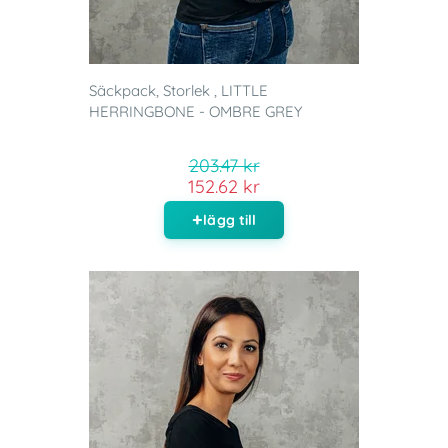
Säckpack, Storlek , LITTLE
HERRINGBONE - OMBRE GREY
203.47 kr
152.62 kr
lägg till