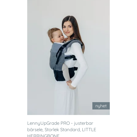
nyhet
LennyUpGrade PRO - justerbar
bärsele, Storlek Standard, LITTLE
HERRINGBONE ...