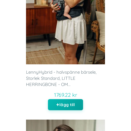
LennyHybrid - halvspänne bärsele,
Storlek Standard, LITTLE
HERRINGBONE - OM...
1769.22 kr
lägg till