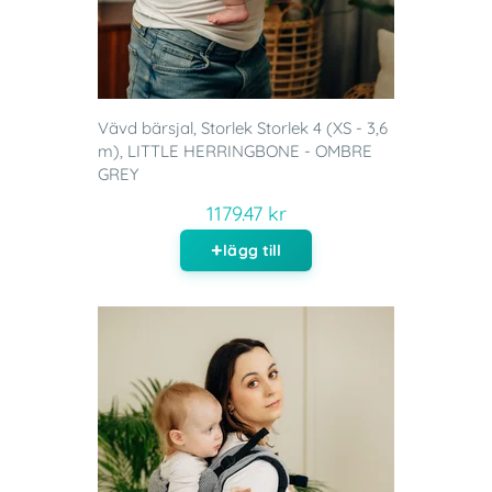
Vävd bärsjal, Storlek Storlek 4 (XS - 3,6
m), LITTLE HERRINGBONE - OMBRE
GREY
1179.47 kr
lägg till