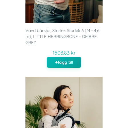
Vävd bärsjal, Storlek Storlek 6 (M - 4,6
m), LITTLE HERRINGBONE - OMBRE
GREY
1503.83 kr
lägg till