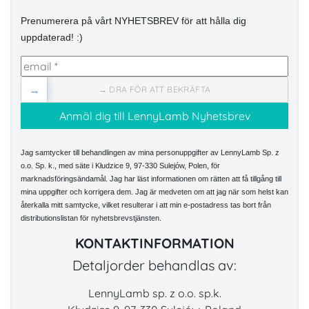
Prenumerera på vårt NYHETSBREV för att hålla dig
uppdaterad! :)
→
→ DRA FÖR ATT BEKRÄFTA
Jag samtycker till behandlingen av mina personuppgifter av LennyLamb Sp. z
o.o. Sp. k., med säte i Kłudzice 9, 97-330 Sulejów, Polen, för
marknadsföringsändamål. Jag har läst informationen om rätten att få tillgång till
mina uppgifter och korrigera dem. Jag är medveten om att jag när som helst kan
återkalla mitt samtycke, vilket resulterar i att min e-postadress tas bort från
distributionslistan för nyhetsbrevstjänsten.
KONTAKTINFORMATION
Detaljorder behandlas av:
LennyLamb sp. z o.o. sp.k.