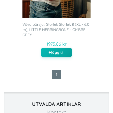
Vävd bärsjal, Storlek Storlek 8 (XL - 6,0
m), LITTLE HERRINGBONE - OMBRE
GREY
1975.66 kr
lägg till
1
UTVALDA ARTIKLAR
Kontakt