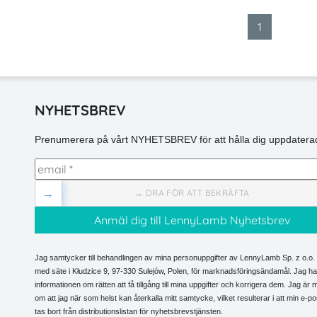
1
NYHETSBREV
Prenumerera på vårt NYHETSBREV för att hålla dig uppdaterad
→
→ DRA FÖR ATT BEKRÄFTA
Jag samtycker till behandlingen av mina personuppgifter av LennyLamb Sp. z o.o. 
med säte i Kłudzice 9, 97-330 Sulejów, Polen, för marknadsföringsändamål. Jag har
informationen om rätten att få tillgång till mina uppgifter och korrigera dem. Jag är
om att jag när som helst kan återkalla mitt samtycke, vilket resulterar i att min e-p
tas bort från distributionslistan för nyhetsbrevstjänsten.