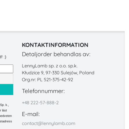
KONTAKTINFORMATION
Detaljorder behandlas av:
! :)
LennyLamb sp. z o.o. sp.k.
Kłudzice 9, 97-330 Sulejów, Poland
Org.nr: PL 521-375-42-92
Telefonnummer:
+48 222-57-888-2
Sp. k.,
 läst
E-mail:
 medveten
ostadress
contact@lennylamb.com