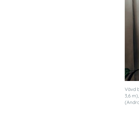
Vävd bä
3,6 m
(Andra.