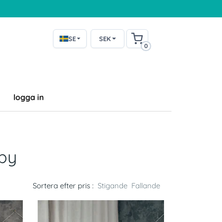
SE
SEK
0
logga in
by
Sortera efter pris :
Stigande
Fallande