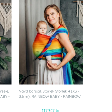
rsele,
Vävd bärsjal, Storlek Storlek 4 (XS -
BABY -
3,6 m), RAINBOW BABY - RAINBOW
1179.47 kr