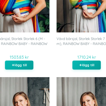
rsjal, Storlek Storlek 6 (M -
Vävd bärsjal, Storlek Storlek 7 
), RAINBOW BABY - RAINBOW
m), RAINBOW BABY - RAINB
1503.83 kr
1710.24 kr
lägg till
lägg till