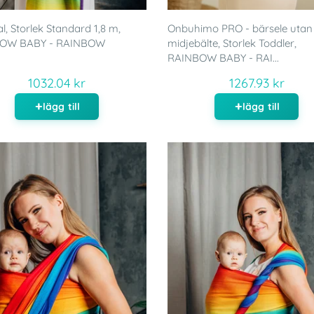
al, Storlek Standard 1,8 m,
Onbuhimo PRO - bärsele utan
OW BABY - RAINBOW
midjebälte, Storlek Toddler,
RAINBOW BABY - RAI...
1032.04 kr
1267.93 kr
lägg till
lägg till