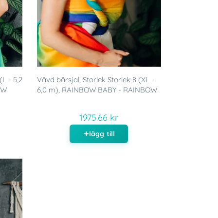
(L - 5,2
Vävd bärsjal, Storlek Storlek 8 (XL -
OW
6,0 m), RAINBOW BABY - RAINBOW
1975.66 kr
lägg till