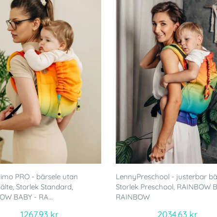
mo PRO - bärsele utan
LennyPreschool - justerbar bä
älte, Storlek Standard,
Storlek Preschool, RAINBOW 
OW BABY - RA...
RAINBOW
1267.93 kr
2034.63 kr