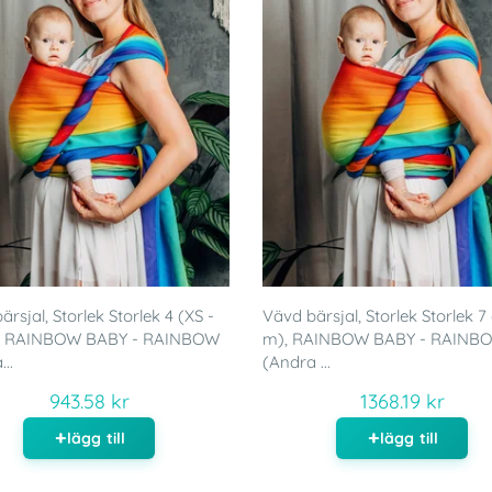
rsjal, Storlek Storlek 4 (XS -
Vävd bärsjal, Storlek Storlek 7 
), RAINBOW BABY - RAINBOW
m), RAINBOW BABY - RAINB
..
(Andra ...
943.58 kr
1368.19 kr
lägg till
lägg till