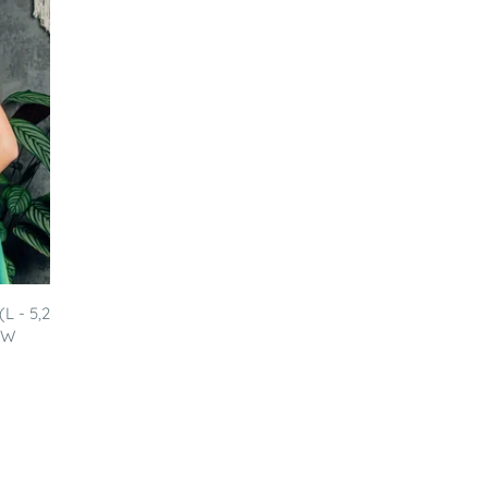
(L - 5,2
OW