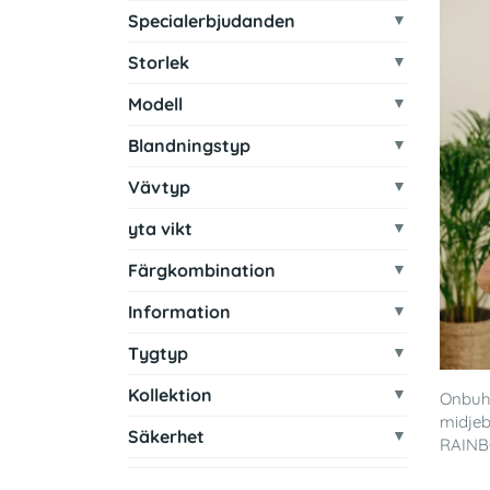
Specialerbjudanden
Storlek
Modell
Blandningstyp
Vävtyp
yta vikt
Färgkombination
Information
Tygtyp
Kollektion
Onbuhi
midjeb
Säkerhet
RAINB