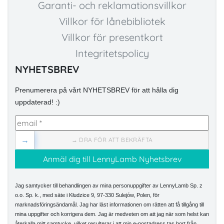
Garanti- och reklamationsvillkor
Villkor för lånebibliotek
Villkor för presentkort
Integritetspolicy
NYHETSBREV
Prenumerera på vårt NYHETSBREV för att hålla dig
uppdaterad! :)
→
→ DRA FÖR ATT BEKRÄFTA
Jag samtycker till behandlingen av mina personuppgifter av LennyLamb Sp. z
o.o. Sp. k., med säte i Kłudzice 9, 97-330 Sulejów, Polen, för
marknadsföringsändamål. Jag har läst informationen om rätten att få tillgång till
mina uppgifter och korrigera dem. Jag är medveten om att jag när som helst kan
återkalla mitt samtycke, vilket resulterar i att min e-postadress tas bort från