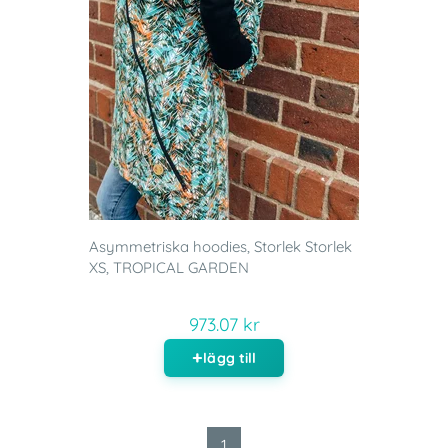
Asymmetriska hoodies, Storlek Storlek
XS, TROPICAL GARDEN
973.07 kr
lägg till
1