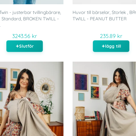
win - justerbar tvillingbärare,
Huvor till bärselar, Storlek , 
k Standard, BROKEN TWILL -
TWILL - PEANUT BUTTER
.
3243.56 kr
235.89 kr
Slutför
lägg till