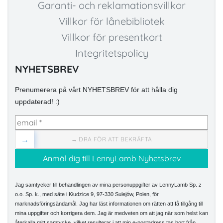
Garanti- och reklamationsvillkor
Villkor för lånebibliotek
Villkor för presentkort
Integritetspolicy
NYHETSBREV
Prenumerera på vårt NYHETSBREV för att hålla dig
uppdaterad! :)
→
→ DRA FÖR ATT BEKRÄFTA
Jag samtycker till behandlingen av mina personuppgifter av LennyLamb Sp. z
o.o. Sp. k., med säte i Kłudzice 9, 97-330 Sulejów, Polen, för
marknadsföringsändamål. Jag har läst informationen om rätten att få tillgång till
mina uppgifter och korrigera dem. Jag är medveten om att jag när som helst kan
återkalla mitt samtycke, vilket resulterar i att min e-postadress tas bort från