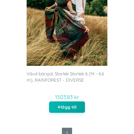
Vävd bärsjal, Storlek Storlek 6 (M - 4,6
m), RAINFOREST - DIVERSE
1503.83 kr
lägg till
1