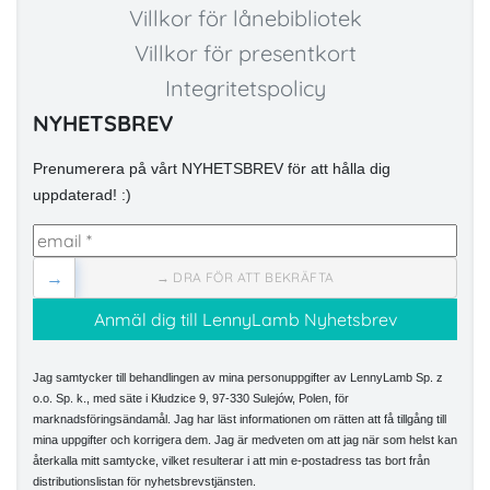
Villkor för lånebibliotek
Villkor för presentkort
Integritetspolicy
NYHETSBREV
Prenumerera på vårt NYHETSBREV för att hålla dig
uppdaterad! :)
→
→ DRA FÖR ATT BEKRÄFTA
Jag samtycker till behandlingen av mina personuppgifter av LennyLamb Sp. z
o.o. Sp. k., med säte i Kłudzice 9, 97-330 Sulejów, Polen, för
marknadsföringsändamål. Jag har läst informationen om rätten att få tillgång till
mina uppgifter och korrigera dem. Jag är medveten om att jag när som helst kan
återkalla mitt samtycke, vilket resulterar i att min e-postadress tas bort från
distributionslistan för nyhetsbrevstjänsten.