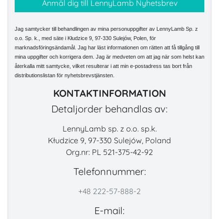
Jag samtycker till behandlingen av mina personuppgifter av LennyLamb Sp. z
o.o. Sp. k., med säte i Kłudzice 9, 97-330 Sulejów, Polen, för
marknadsföringsändamål. Jag har läst informationen om rätten att få tillgång till
mina uppgifter och korrigera dem. Jag är medveten om att jag när som helst kan
återkalla mitt samtycke, vilket resulterar i att min e-postadress tas bort från
distributionslistan för nyhetsbrevstjänsten.
KONTAKTINFORMATION
Detaljorder behandlas av:
LennyLamb sp. z o.o. sp.k.
Kłudzice 9, 97-330 Sulejów, Poland
Org.nr: PL 521-375-42-92
Telefonnummer:
+48 222-57-888-2
E-mail: